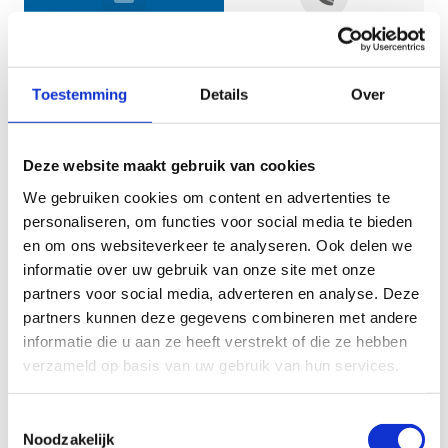
Jouw gegevens
Toestemming
Details
Over
Deze website maakt gebruik van cookies
We gebruiken cookies om content en advertenties te
personaliseren, om functies voor social media te bieden
en om ons websiteverkeer te analyseren. Ook delen we
informatie over uw gebruik van onze site met onze
Geef aan tot welk domein jouw vraag behoort
partners voor social media, adverteren en analyse. Deze
partners kunnen deze gegevens combineren met andere
KIES EEN DOMEIN
informatie die u aan ze heeft verstrekt of die ze hebben
verzameld op basis van uw gebruik van hun services.
Jouw vraag
Toestemmingsselectie
Noodzakelijk