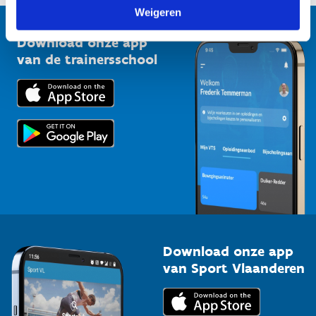
Vlaamse Trainersschool
Weigeren
Sportclubs
Kennisplatform
Download onze app
Bedrijven
van de trainersschool
Downloads
Trainers en begeleiders
Voor de pers
Scholen
Topsporters
Organisatoren van sportevenementen
Download onze app
van Sport Vlaanderen