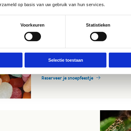
erzameld op basis van uw gebruik van hun services.
Snoepfeestje
Een festijn voor de snoepliefhebbers. Na het 
Voorkeuren
Statistieken
snoepfeestje bouwen! Wij voorzien snoeptoren
toren pronkt op jullie gereserveerde tafel e
kinderchampagne. Laat het feest beginnen!
Tarief schaatsgedeelte per persoon:
https://b
Selectie toestaan
Tarief snoeptoren: € 35/toren inclusief een fle
Reserveer je snoepfeestje