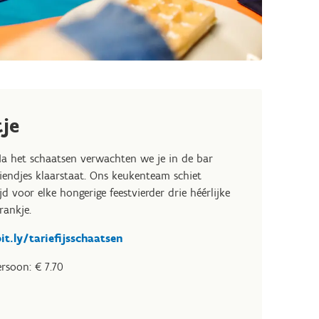
je
Na het schaatsen verwachten we je in de bar
riendjes klaarstaat. Ons keukenteam schiet
d voor elke hongerige feestvierder drie héérlijke
rankje.
it.ly/tariefijsschaatsen
rsoon: € 7.70