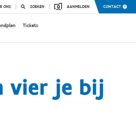
R ONS
ZOEKEN
AANMELDEN
CONTACT
ondplan
Tickets
vier je bij