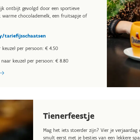
jk ontbijt gevolgd door een sportieve
t warme chocolademelk, een fruitsapje of
y/tariefijsschaatsen
ar keuze) per persoon: € 4.50
s naar keuze) per persoon: € 8.80
Tienerfeestje
Mag het iets stoerder zijn? Vier je verjaardag
smult eerst met je besties van een lekkere sp