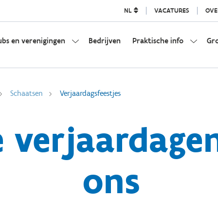
NL
VACATURES
OVE
ubs en verenigingen
Bedrijven
Praktische info
Gr
Schaatsen
Verjaardagsfeestjes
 verjaardagen 
ons