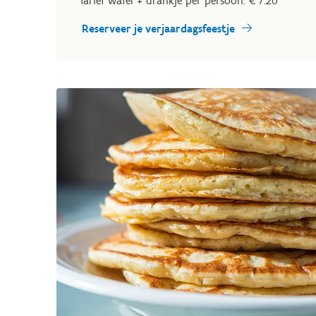
Tarief wafel + drankje per persoon: € 7.20
Reserveer je verjaardagsfeestje