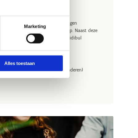
schaatsen kan je in de bar jouw eigen
Marketing
s met verschillende soorten snoep. Naast deze
en echte champagne-ijsemmer met Kidibul
it.ly/tariefijsschaatsen
Alles toestaan
s Kidibul (1 snoeptoren per 4-6 kinderen)