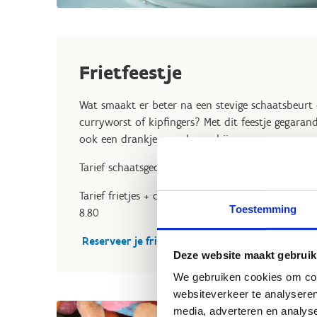
Frietfeestje
Wat smaakt er beter na een stevige schaatsbeurt 
curryworst of kipfingers? Met dit feestje gegarand
ook een drankje naar keuze bij.
Tarief schaatsgedeelte per persoon:
https://bit.l
Tarief frietjes + curryworst of kipfingers (één ke
Toestemming
8.80
Reserveer je frietfeestje
Deze website maakt gebruik
We gebruiken cookies om cont
websiteverkeer te analyseren
media, adverteren en analys