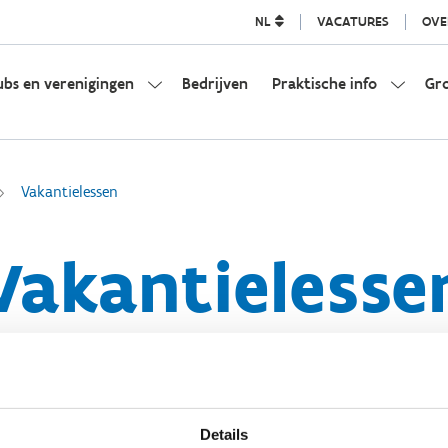
NL
VACATURES
OVE
ubs en verenigingen
Bedrijven
Praktische info
Gr
Vakantielessen
Vakantielesse
Details