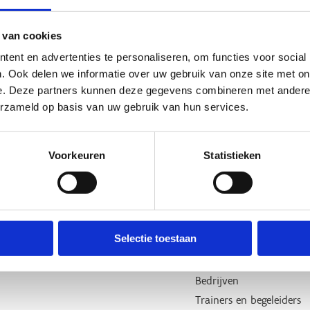
 van cookies
ent en advertenties te personaliseren, om functies voor social
. Ook delen we informatie over uw gebruik van onze site met on
e. Deze partners kunnen deze gegevens combineren met andere i
erzameld op basis van uw gebruik van hun services.
Voorkeuren
Statistieken
Over ons
Wij ondersteunen
Wie zijn we, wat doen we
Lokale besturen
Onze centra
Sportfederaties
Selectie toestaan
Onze sportkampen
G-sport
Onze nieuwsbrieven
Sportclubs
Bedrijven
Trainers en begeleiders