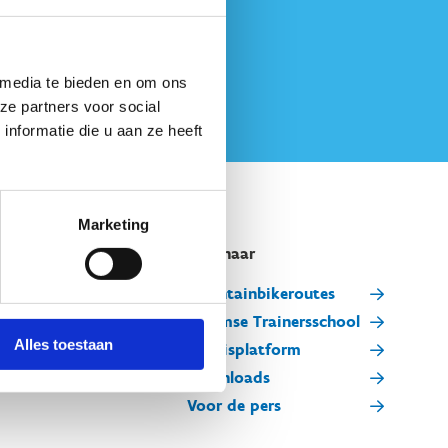
 media te bieden en om ons
ze partners voor social
nformatie die u aan ze heeft
Marketing
Snel naar
Mountainbikeroutes
Vlaamse Trainersschool
Alles toestaan
Kennisplatform
Downloads
Voor de pers