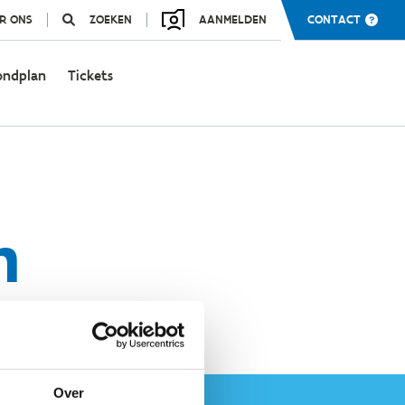
R ONS
ZOEKEN
AANMELDEN
CONTACT
ondplan
Tickets
n
Over