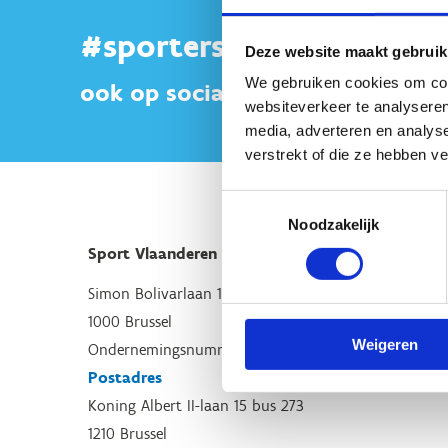
#sportersbelevenmeer
Deze website maakt gebruik
We gebruiken cookies om cont
ook op sociale media
websiteverkeer te analyseren
media, adverteren en analys
verstrekt of die ze hebben v
Toestemmingsselectie
Noodzakelijk
Sport Vlaanderen Hoofdzetel
Simon Bolivarlaan 17
1000 Brussel
Weigeren
Ondernemingsnummer: BE 0248.142.826
Postadres
Koning Albert II-laan 15 bus 273
1210 Brussel