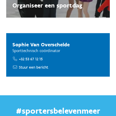
Organiseer een sportdag
Sophie Van Overschelde
Sporttechnisch coördinator
+32 53 67 12 15
Stuur een bericht
#sportersbelevenmeer