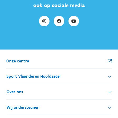
ook op sociale media
Onze centra
Sport Vlaanderen Hoofdzetel
Simon Bolivarlaan 17
Over ons
1000 Brussel
Wie zijn we, wat doen we
Wij ondersteunen
Ondernemingsnummer: BE 0248.142.826
Onze centra