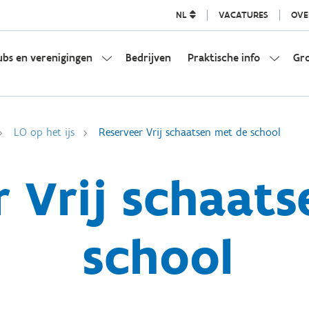
NL
VACATURES
OVE
ubs en verenigingen
Bedrijven
Praktische info
Gr
LO op het ijs
Reserveer Vrij schaatsen met de school
r Vrij schaat
school