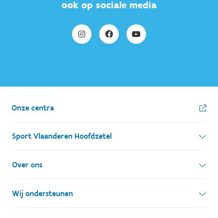
ook op sociale media
Onze centra
Sport Vlaanderen Hoofdzetel
Simon Bolivarlaan 17
Over ons
1000 Brussel
Wie zijn we, wat doen we
Wij ondersteunen
Ondernemingsnummer: BE 0248.142.826
Onze centra
Postadres
Lokale besturen