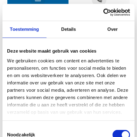
Jouw gegevens
Toestemming
Details
Over
Deze website maakt gebruik van cookies
We gebruiken cookies om content en advertenties te
personaliseren, om functies voor social media te bieden
en om ons websiteverkeer te analyseren. Ook delen we
informatie over uw gebruik van onze site met onze
Geef aan tot welk domein jouw vraag behoort
partners voor social media, adverteren en analyse. Deze
partners kunnen deze gegevens combineren met andere
KIES EEN DOMEIN
informatie die u aan ze heeft verstrekt of die ze hebben
verzameld op basis van uw gebruik van hun services.
Jouw vraag
Toestemmingsselectie
Noodzakelijk