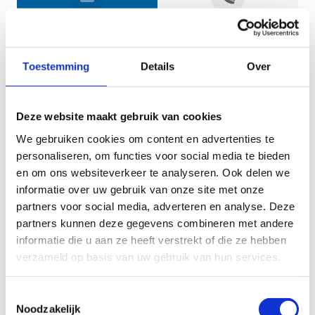
Jouw gegevens
Toestemming
Details
Over
Deze website maakt gebruik van cookies
We gebruiken cookies om content en advertenties te
personaliseren, om functies voor social media te bieden
en om ons websiteverkeer te analyseren. Ook delen we
informatie over uw gebruik van onze site met onze
Geef aan tot welk domein jouw vraag behoort
partners voor social media, adverteren en analyse. Deze
partners kunnen deze gegevens combineren met andere
KIES EEN DOMEIN
informatie die u aan ze heeft verstrekt of die ze hebben
verzameld op basis van uw gebruik van hun services.
Jouw vraag
Toestemmingsselectie
Noodzakelijk