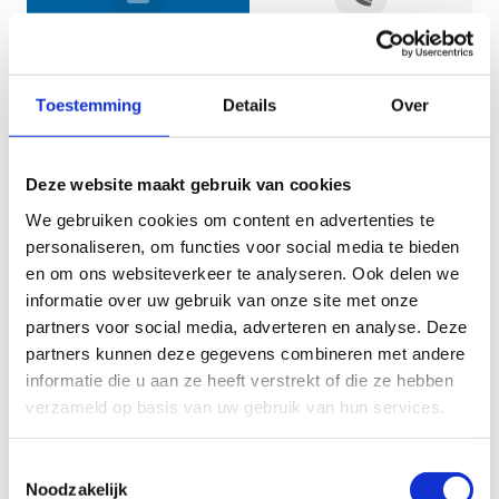
Jouw gegevens
Toestemming
Details
Over
Deze website maakt gebruik van cookies
We gebruiken cookies om content en advertenties te
personaliseren, om functies voor social media te bieden
en om ons websiteverkeer te analyseren. Ook delen we
informatie over uw gebruik van onze site met onze
Geef aan tot welk domein jouw vraag behoort
partners voor social media, adverteren en analyse. Deze
partners kunnen deze gegevens combineren met andere
KIES EEN DOMEIN
informatie die u aan ze heeft verstrekt of die ze hebben
verzameld op basis van uw gebruik van hun services.
Jouw vraag
Toestemmingsselectie
Noodzakelijk