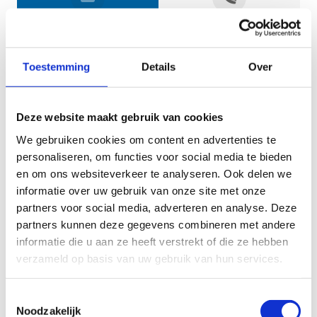
Jouw gegevens
Toestemming
Details
Over
Deze website maakt gebruik van cookies
We gebruiken cookies om content en advertenties te
personaliseren, om functies voor social media te bieden
en om ons websiteverkeer te analyseren. Ook delen we
informatie over uw gebruik van onze site met onze
Geef aan tot welk domein jouw vraag behoort
partners voor social media, adverteren en analyse. Deze
partners kunnen deze gegevens combineren met andere
KIES EEN DOMEIN
informatie die u aan ze heeft verstrekt of die ze hebben
verzameld op basis van uw gebruik van hun services.
Jouw vraag
Toestemmingsselectie
Noodzakelijk