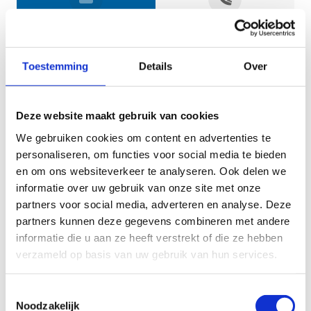
Jouw gegevens
Toestemming
Details
Over
Deze website maakt gebruik van cookies
We gebruiken cookies om content en advertenties te
personaliseren, om functies voor social media te bieden
en om ons websiteverkeer te analyseren. Ook delen we
informatie over uw gebruik van onze site met onze
Geef aan tot welk domein jouw vraag behoort
partners voor social media, adverteren en analyse. Deze
partners kunnen deze gegevens combineren met andere
KIES EEN DOMEIN
informatie die u aan ze heeft verstrekt of die ze hebben
verzameld op basis van uw gebruik van hun services.
Jouw vraag
Toestemmingsselectie
Noodzakelijk