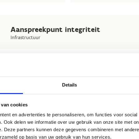
Aanspreekpunt integriteit
Infrastructuur
atie
Details
 van cookies
ent en advertenties te personaliseren, om functies voor social
SPORT VLAANDEREN BLANKENBERGE
. Ook delen we informatie over uw gebruik van onze site met on
Koning Boudewijnlaan 15bis
8370 Blankenberge
e. Deze partners kunnen deze gegevens combineren met andere i
Hier naartoe
erzameld op basis van uw gebruik van hun services.