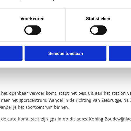
Mail
blankenberge@sp
Voorkeuren
Statistieken
eren
Telefoon
+32 50 42 64 42
Selectie toestaan
 het openbaar vervoer komt, stapt het best uit aan het station v
 naar het sportcentrum. Wandel in de richting van Zeebrugge. Na 
wandel je het sportcentrum binnen.
de auto komt, stelt zijn gps in op dit adres: Koning Boudewijnlaa