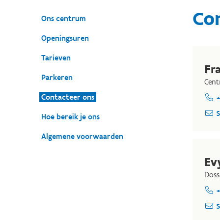
Co
Ons centrum
Openingsuren
Tarieven
Fra
Parkeren
Cent
Contacteer ons
+
S
Hoe bereik je ons
Algemene voorwaarden
Ev
Doss
+
S