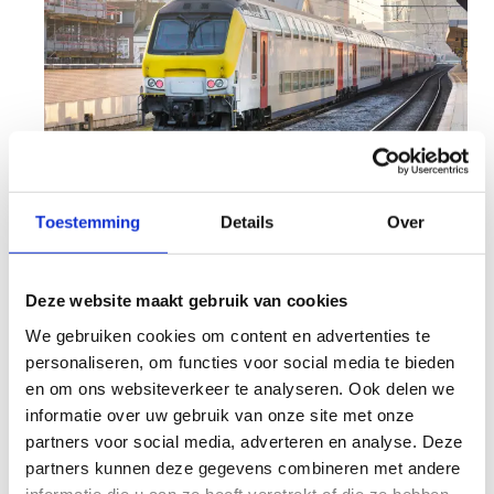
Met het openbaar vervoer
Toestemming
Details
Over
Kom je met de trein, dan kan je afstappen in het
station van Blankenberge. Van daaruit is het nog
Deze website maakt gebruik van cookies
10 minuten stappen naar ons sportcentrum.
We gebruiken cookies om content en advertenties te
Neem je de bus, dan kan je afstappen aan de
personaliseren, om functies voor social media te bieden
halte Blankenberge Station of Blankenberge Oude
en om ons websiteverkeer te analyseren. Ook delen we
Steenweg. Dit zijn de twee dichtstbijzijnde
informatie over uw gebruik van onze site met onze
bushaltes bij het sportcentrum.
partners voor social media, adverteren en analyse. Deze
partners kunnen deze gegevens combineren met andere
informatie die u aan ze heeft verstrekt of die ze hebben