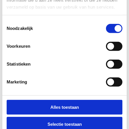
verzameld op basis van uw gebruik van hun services.
Toestemmingsselectie
Noodzakelijk
Voorkeuren
Statistieken
Marketing
Met de wagen
Alles toestaan
Sport Vlaanderen Blankenberge ligt op een
steenworp van het station van Blankenberge. Rij
Selectie toestaan
verder in de richting van Zeebrugge. Na 300m,