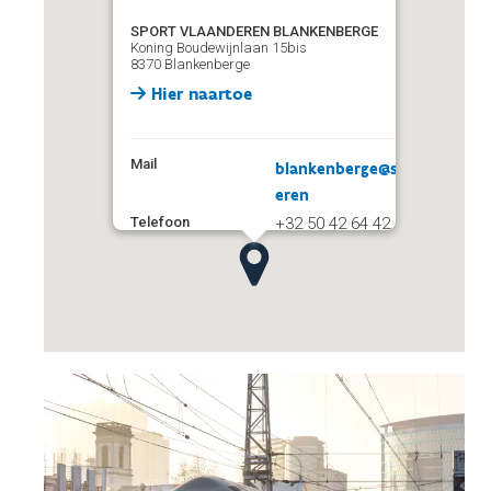
SPORT VLAANDEREN BLANKENBERGE
Koning Boudewijnlaan 15bis
8370 Blankenberge
Hier naartoe
Mail
blankenberge@sport.vlaand
eren
Telefoon
+32 50 42 64 42