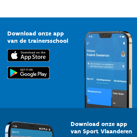
Sportfederaties
Mountainbikeroutes
Onze nieuwsbrieven
1210 Brussel
G-sport
Vlaamse Trainersschool
Sportclubs
Kennisplatform
Download onze app
Bedrijven
van de trainersschool
Downloads
Trainers en begeleiders
Voor de pers
Scholen
Topsporters
Organisatoren van sportevenementen
Download onze app
van Sport Vlaanderen