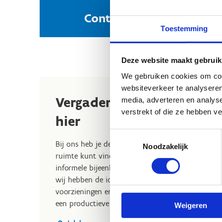
Contacteer ons voor een
Toestemming
Deze website maakt gebruik
We gebruiken cookies om cont
websiteverkeer te analyseren
Vergaderzalen op maat: v
media, adverteren en analys
verstrekt of die ze hebben v
hier
Toestemmingsselectie
Bij ons heb je de keuze uit een breed scala aan ve
Noodzakelijk
ruimte kunt vinden die aansluit op jouw specifie
informele bijeenkomst plant, een grote zakelijke c
wij hebben de ideale vergaderzaal voor jou. Onze
voorzieningen en kunnen worden aangepast aan 
een productieve en comfortabele vergaderomgevi
Weigeren