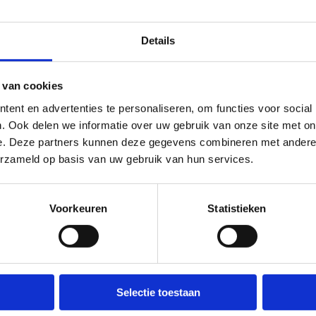
 teambuilding op maat
Details
 van cookies
ent en advertenties te personaliseren, om functies voor social
. Ook delen we informatie over uw gebruik van onze site met on
ind jouw ideale ruimte
e. Deze partners kunnen deze gegevens combineren met andere i
erzameld op basis van uw gebruik van hun services.
rgaderzalen, zodat je altijd de perfecte
Voorkeuren
Statistieken
ke behoeften en wensen. Of je nu een kleine
onferentie organiseert of iets daartussenin,
 zalen zijn uitgerust met moderne
jouw wensen, zodat je verzekerd bent van
ng.
Selectie toestaan