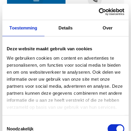
Jouw gegevens
Toestemming
Details
Over
Deze website maakt gebruik van cookies
We gebruiken cookies om content en advertenties te
personaliseren, om functies voor social media te bieden
en om ons websiteverkeer te analyseren. Ook delen we
informatie over uw gebruik van onze site met onze
Geef aan tot welk domein jouw vraag behoort
partners voor social media, adverteren en analyse. Deze
partners kunnen deze gegevens combineren met andere
KIES EEN DOMEIN
informatie die u aan ze heeft verstrekt of die ze hebben
verzameld op basis van uw gebruik van hun services.
Jouw vraag
Toestemmingsselectie
Noodzakelijk