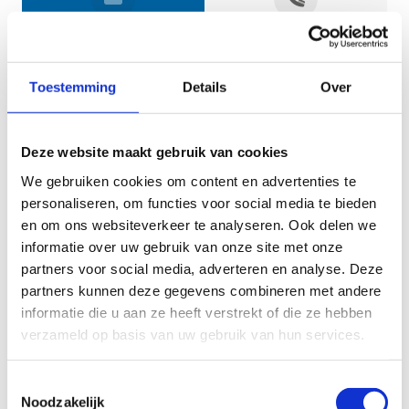
Jouw gegevens
Toestemming
Details
Over
Deze website maakt gebruik van cookies
We gebruiken cookies om content en advertenties te
personaliseren, om functies voor social media te bieden
en om ons websiteverkeer te analyseren. Ook delen we
informatie over uw gebruik van onze site met onze
Geef aan tot welk domein jouw vraag behoort
partners voor social media, adverteren en analyse. Deze
partners kunnen deze gegevens combineren met andere
KIES EEN DOMEIN
informatie die u aan ze heeft verstrekt of die ze hebben
verzameld op basis van uw gebruik van hun services.
Jouw vraag
Toestemmingsselectie
Noodzakelijk