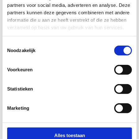
partners voor social media, adverteren en analyse. Deze
partners kunnen deze gegevens combineren met andere
informatie die u aan ze heeft verstrekt of die ze hebben
verzameld op basis van uw gebruik van hun services.
Toestemmingsselectie
Noodzakelijk
Voorkeuren
Ninja & LÜ
Statistieken
Slinger jezelf en je vrienden via het Ninja Warrior-
parcours naar de toekomst! Onze interactieve
Marketing
sportmuur LÜ wacht op jou! Vanaf 9 jaar.
Alles toestaan