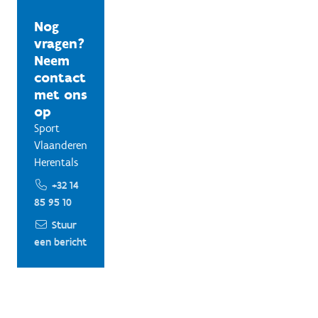
Nog
vragen?
Neem
contact
met ons
op
Sport
Vlaanderen
Herentals
+32 14
85 95 10
Stuur
een bericht