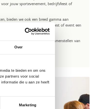
 voor jouw sportevenement, bedrijfsfeest of
maken, bieden we ook een breed gamma aan
e vervolledigen. Zo wordt jouw feest of event een
tie. Wij helpen je graag bij het samenstellen van
venement.
Over
serveringen
 media te bieden en om ons
ze partners voor social
nformatie die u aan ze heeft
Marketing