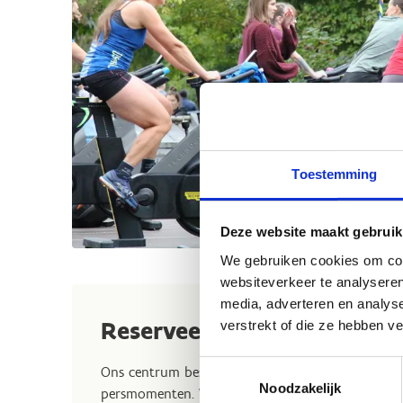
Toestemming
Deze website maakt gebruik
We gebruiken cookies om cont
websiteverkeer te analyseren
media, adverteren en analys
Reserveer een zaal
verstrekt of die ze hebben v
Toestemmingsselectie
Ons centrum beschikt over verschillende zalen ide
Noodzakelijk
persmomenten. We helpen je graag om je bijeenk