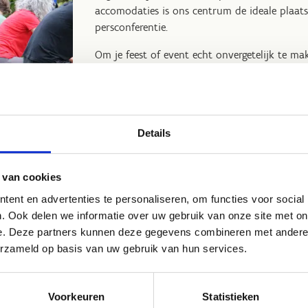
accomodaties is ons centrum de ideale plaats
persconferentie.
Om je feest of event echt onvergetelijk te 
sportieve activiteiten aan om je programma t
complete ervaring.
Contacteer ons vrijblijvend voor meer informa
een programma op maat van jouw feest of e
Details
Contacteer ons voor meer informatie en re
 van cookies
ent en advertenties te personaliseren, om functies voor social
. Ook delen we informatie over uw gebruik van onze site met on
e. Deze partners kunnen deze gegevens combineren met andere i
erzameld op basis van uw gebruik van hun services.
aal voor presentaties, vergaderingen of
Voorkeuren
Statistieken
omst tot een groot succes te maken.