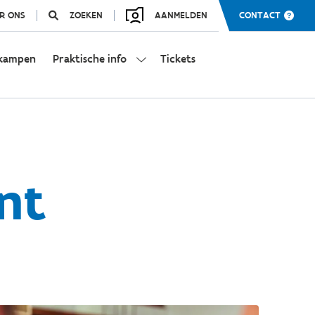
R ONS
ZOEKEN
AANMELDEN
CONTACT
kampen
Praktische info
Tickets
nt