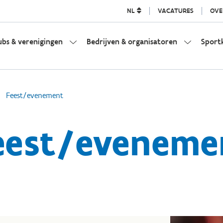
NL
VACATURES
OVE
ubs & verenigingen
Bedrijven & organisatoren
Sport
Feest/evenement
eest/eveneme