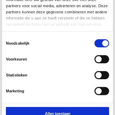
Frank Van Reeth
partners voor social media, adverteren en analyse. Deze
+32 475 42 55 26
partners kunnen deze gegevens combineren met andere
informatie die u aan ze heeft verstrekt of die ze hebben
Stuur een bericht
verzameld op basis van uw gebruik van hun services.
Toestemmingsselectie
Kunschaatsclub Netepark Herentals
Noodzakelijk
Ellen Aerts
+32 486 34 86 81
Voorkeuren
Stuur een bericht
Statistieken
Royal Belgian Icehockey Federation
Marketing
Hub Van Grinsven
+32 474 48 80 10
Stuur een bericht
Alles toestaan