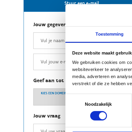
Stuur een e-mail
Jouw gegevens
Toestemming
Deze website maakt gebruik
We gebruiken cookies om cont
websiteverkeer te analyseren
media, adverteren en analys
Geef aan tot welk domein jouw vraag b
verstrekt of die ze hebben v
KIES EEN DOMEIN
Toestemmingsselectie
Noodzakelijk
Jouw vraag