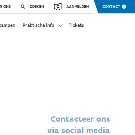
R ONS
ZOEKEN
AANMELDEN
CONTACT
kampen
Praktische info
Tickets
Contacteer ons
via social media