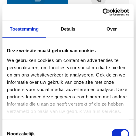
Jouw gegevens
Toestemming
Details
Over
Deze website maakt gebruik van cookies
We gebruiken cookies om content en advertenties te
personaliseren, om functies voor social media te bieden
en om ons websiteverkeer te analyseren. Ook delen we
informatie over uw gebruik van onze site met onze
Geef aan tot welk domein jouw vraag behoort
partners voor social media, adverteren en analyse. Deze
partners kunnen deze gegevens combineren met andere
KIES EEN DOMEIN
informatie die u aan ze heeft verstrekt of die ze hebben
verzameld op basis van uw gebruik van hun services.
Jouw vraag
Toestemmingsselectie
Noodzakelijk