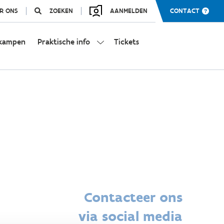
R ONS
ZOEKEN
AANMELDEN
CONTACT
kampen
Praktische info
Tickets
Contacteer ons
via social media