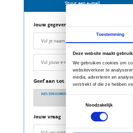
Stuur een e-mail
Jouw gegevens
Toestemming
Deze website maakt gebruik
We gebruiken cookies om cont
websiteverkeer te analyseren
media, adverteren en analys
Geef aan tot welk domein jouw vraag b
verstrekt of die ze hebben v
KIES EEN DOMEIN
Toestemmingsselectie
Noodzakelijk
Jouw vraag