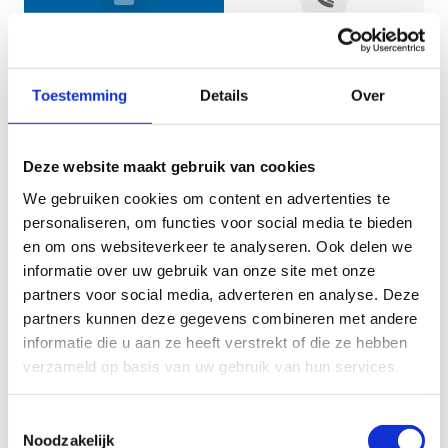
Jouw gegevens
Toestemming
Details
Over
Deze website maakt gebruik van cookies
We gebruiken cookies om content en advertenties te
personaliseren, om functies voor social media te bieden
en om ons websiteverkeer te analyseren. Ook delen we
informatie over uw gebruik van onze site met onze
Geef aan tot welk domein jouw vraag behoort
partners voor social media, adverteren en analyse. Deze
partners kunnen deze gegevens combineren met andere
KIES EEN DOMEIN
informatie die u aan ze heeft verstrekt of die ze hebben
verzameld op basis van uw gebruik van hun services.
Jouw vraag
Toestemmingsselectie
Noodzakelijk