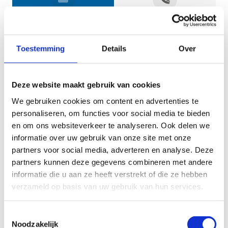
Jouw gegevens
Toestemming
Details
Over
Deze website maakt gebruik van cookies
We gebruiken cookies om content en advertenties te
personaliseren, om functies voor social media te bieden
en om ons websiteverkeer te analyseren. Ook delen we
informatie over uw gebruik van onze site met onze
Geef aan tot welk domein jouw vraag behoort
partners voor social media, adverteren en analyse. Deze
partners kunnen deze gegevens combineren met andere
KIES EEN DOMEIN
informatie die u aan ze heeft verstrekt of die ze hebben
verzameld op basis van uw gebruik van hun services.
Jouw vraag
Toestemmingsselectie
Noodzakelijk