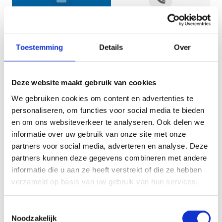
Jouw gegevens
Toestemming
Details
Over
Deze website maakt gebruik van cookies
We gebruiken cookies om content en advertenties te
personaliseren, om functies voor social media te bieden
en om ons websiteverkeer te analyseren. Ook delen we
informatie over uw gebruik van onze site met onze
Geef aan tot welk domein jouw vraag behoort
partners voor social media, adverteren en analyse. Deze
partners kunnen deze gegevens combineren met andere
KIES EEN DOMEIN
informatie die u aan ze heeft verstrekt of die ze hebben
verzameld op basis van uw gebruik van hun services.
Jouw vraag
Toestemmingsselectie
Noodzakelijk