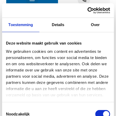
Jouw gegevens
Toestemming
Details
Over
Deze website maakt gebruik van cookies
We gebruiken cookies om content en advertenties te
personaliseren, om functies voor social media te bieden
en om ons websiteverkeer te analyseren. Ook delen we
informatie over uw gebruik van onze site met onze
Geef aan tot welk domein jouw vraag behoort
partners voor social media, adverteren en analyse. Deze
partners kunnen deze gegevens combineren met andere
KIES EEN DOMEIN
informatie die u aan ze heeft verstrekt of die ze hebben
verzameld op basis van uw gebruik van hun services.
Jouw vraag
Toestemmingsselectie
Noodzakelijk