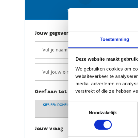
Stuur een e-mail
Jouw gegevens
Toestemming
Deze website maakt gebruik
We gebruiken cookies om cont
websiteverkeer te analyseren
media, adverteren en analys
Geef aan tot welk domein jouw vraag b
verstrekt of die ze hebben v
Toestemmingsselectie
KIES EEN DOMEIN
Noodzakelijk
Jouw vraag