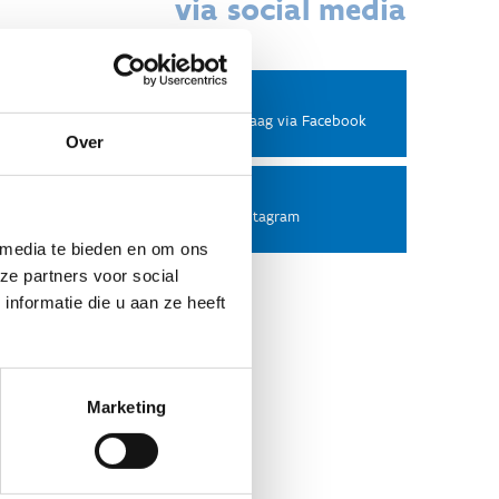
via social media
Facebook
Stel ons een vraag via Facebook
Over
Instagram
Volg ons op Instagram
 media te bieden en om ons
ze partners voor social
nformatie die u aan ze heeft
Marketing