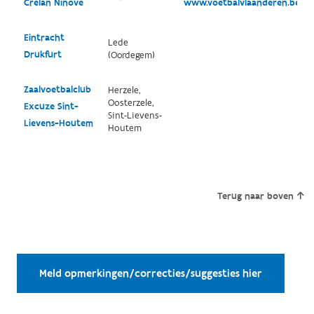
Crelan Ninove
www.voetbalvlaanderen.be/cl
Eintracht
Lede
Drukfurt
(Oordegem)
Zaalvoetbalclub
Herzele,
Oosterzele,
Excuze Sint-
Sint-Lievens-
Lievens-Houtem
Houtem
Terug naar boven
Meld opmerkingen/correcties/suggesties hier