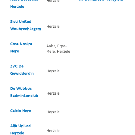
Herzele
Herzele
Sleu United
Herzele
Woubrechtegem
Cosa Nostra
Aalst, Erpe-
Mere
Mere, Herzele
ZVC De
Herzele
Gewidderd’n
De Wubbo's
Herzele
Badmintonclub
Calcio Nero
Herzele
Alfa United
Herzele
Herzele