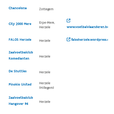
Chancelona
Zottegem
Erpe-Mere,
City 2000 Mere
www.voetbalvlaanderen.be/cl
Herzele
FALOS Herzele
falosherzele.wordpress.co
Herzele
Zaalvoetbalclub
Herzele
Komedianten
De Shuttles
Herzele
Herzele
Pinokio United
(Hillegem)
Zaalvoetbalclub
Herzele
Hangover 96