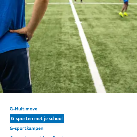
G-Multimove
G-sporten met je school
G-sportkampen