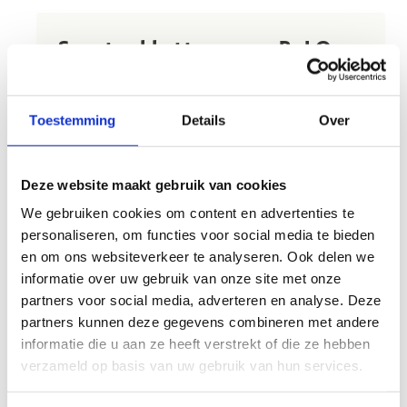
Sportpakketten voor BuLO
type 1,2,3 en 9
Een sportpakket is een kant-en-klare sportdag op
Toestemming
Details
Over
maat. Met onze jarenlange ervaring in G-sport en
sportdagen weten we perfect hoe we onze
activiteiten moeten aanpassen op maat van kids
Deze website maakt gebruik van cookies
uit het buitengewoon onderwijs om ze een
We gebruiken cookies om content en advertenties te
onvergetelijke dag te bezorgen.
personaliseren, om functies voor social media te bieden
en om ons websiteverkeer te analyseren. Ook delen we
Klaar om te klauteren en te muurklimmen, of
informatie over uw gebruik van onze site met onze
voor een ballencircuit of een laagteparcours in
partners voor social media, adverteren en analyse. Deze
het stoerwoud?
partners kunnen deze gegevens combineren met andere
Toch nog vragen? Aarzel niet om ons te
informatie die u aan ze heeft verstrekt of die ze hebben
contacteren. We beantwoorden met plezier al
verzameld op basis van uw gebruik van hun services.
jouw vragen.