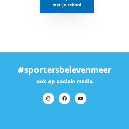
met je school
#sportersbelevenmeer
ook op sociale media