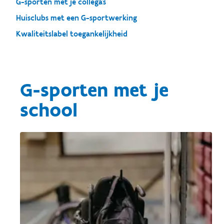
G-sporten met je collega's
Huisclubs met een G-sportwerking
Kwaliteitslabel toegankelijkheid
G-sporten met je
school