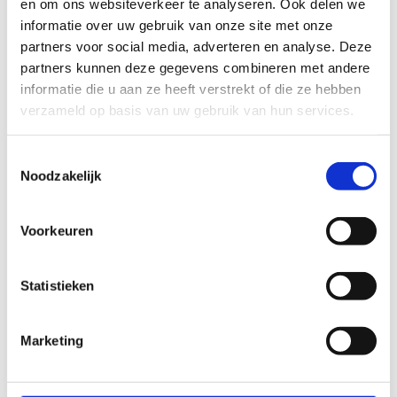
en om ons websiteverkeer te analyseren. Ook delen we
informatie over uw gebruik van onze site met onze
Klik op het klokje om een tijdstip te kiezen
partners voor social media, adverteren en analyse. Deze
partners kunnen deze gegevens combineren met andere
TOT WELK UUR WIL JE DE ACCOMODATIE HUREN?
informatie die u aan ze heeft verstrekt of die ze hebben
verzameld op basis van uw gebruik van hun services.
Klik op het klokje om een tijdstip te kiezen
Toestemmingsselectie
Noodzakelijk
Voorkeuren
Vat je activiteit samen in 1 zin.
Statistieken
Marketing