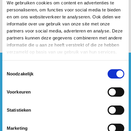
We gebruiken cookies om content en advertenties te
personaliseren, om functies voor social media te bieden
en om ons websiteverkeer te analyseren. Ook delen we
informatie over uw gebruik van onze site met onze
Lees hier onze
algemene voorwaarden
partners voor social media, adverteren en analyse. Deze
partners kunnen deze gegevens combineren met andere
informatie die u aan ze heeft verstrekt of die ze hebben
verzameld op basis van uw gebruik van hun services.
#sportersbelevenmeer
Toestemmingsselectie
Noodzakelijk
ook op sociale media
Voorkeuren
Statistieken
Marketing