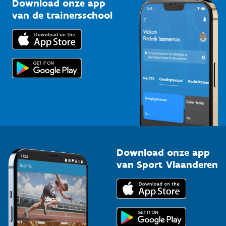
Download onze app
Bedrijven
van de trainersschool
Downloads
Trainers en begeleiders
Voor de pers
Scholen
Topsporters
Organisatoren van sportevenementen
Download onze app
van Sport Vlaanderen