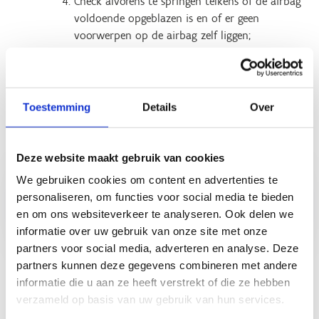
Check alvorens te springen telkens of de airbag
voldoende opgeblazen is en of er geen
voorwerpen op de airbag zelf liggen;
Alvorens je vanaf de startplaats vertrekt, kijk
steeds of diegene voor je veilig de airbag
verlaten heeft.
Toestemming
Details
Over
Koop een
Koop een
Deze website maakt gebruik van cookies
standaardticket
airbagticket
We gebruiken cookies om content en advertenties te
(zonder airbag)
(enkel op
personaliseren, om functies voor social media te bieden
zaterdagnamiddag
en om ons websiteverkeer te analyseren. Ook delen we
en avond)
informatie over uw gebruik van onze site met onze
partners voor social media, adverteren en analyse. Deze
partners kunnen deze gegevens combineren met andere
informatie die u aan ze heeft verstrekt of die ze hebben
verzameld op basis van uw gebruik van hun services.
Ontdek ook