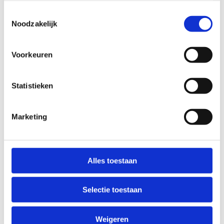
Toestemmingsselectie
Noodzakelijk
Voorkeuren
Statistieken
Marketing
Alles toestaan
Dirt bike & pumptrack clinics
Een reeks vette clinics voor iedereen die houdt
Selectie toestaan
van snelheid, actie en techniek
Weigeren