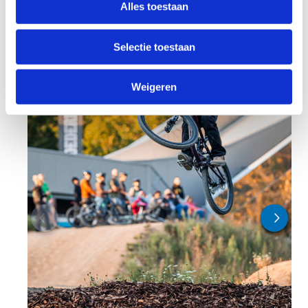
Koop een dirt
Alles toestaan
park ticket en
claim je spot
Selectie toestaan
Weigeren