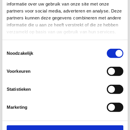
informatie over uw gebruik van onze site met onze
park . Tijd om te rijden, te chillen en vooral heel
partners voor social media, adverteren en analyse. Deze
veel fun te beleven.
partners kunnen deze gegevens combineren met andere
Bekijk de veiligheidsinstructies
informatie die u aan ze heeft verstrekt of die ze hebben
verzameld op basis van uw gebruik van hun services.
Toestemmingsselectie
Noodzakelijk
Voorkeuren
Statistieken
Marketing