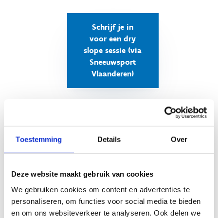
Schrijf je in
voor een dry
slope sessie (via
Sneeuwsport
Vlaanderen)
Ook het Dirt Park gaat los
Toestemming
Details
Over
Ook ons dirt park is helemaal klaar voor actie
op 22 augustus 2026. Stuur jezelf over onze
jumpline met airbag en probeer nieuwe tricks,
Deze website maakt gebruik van cookies
grotere sprongen en gekkere combo's.
We gebruiken cookies om content en advertenties te
personaliseren, om functies voor social media te bieden
Voor
slechts €5,00 per rider
krijg je een hele
en om ons websiteverkeer te analyseren. Ook delen we
dag (van 9.00 - 21.00 uur) toegang tot het dirt