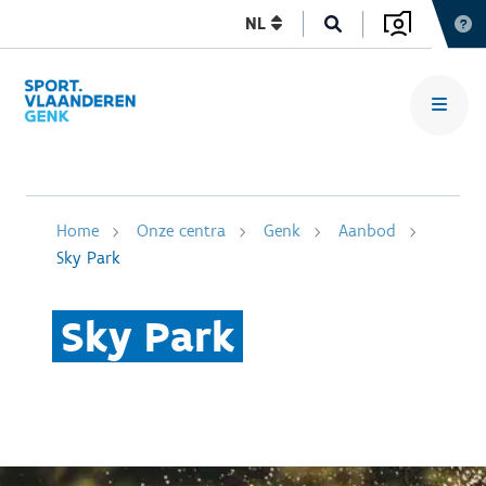
NL
Home
Onze centra
Genk
Aanbod
Sky Park
Sky Park