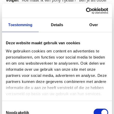
volgen
: “Hoe maak ik een pony rijklaar?” Ben je als ouder
benieuwd hoe je een pony of paard op de juiste manier
benadert en begeleidt? Of wil je leren hoe je jouw
(klein)kind kunt helpen bij het opzadelen? Dan is dit dé
kans voor jou.
Toestemming
Details
Over
Deelname aan zowel het infomoment als de
miniworkshop is volledig gratis. Inschrijven vooraf is
Deze website maakt gebruik van cookies
verplicht.
We gebruiken cookies om content en advertenties te
personaliseren, om functies voor social media te bieden
en om ons websiteverkeer te analyseren. Ook delen we
informatie over uw gebruik van onze site met onze
Inschrijfformulier
partners voor social media, adverteren en analyse. Deze
partners kunnen deze gegevens combineren met andere
informatie die u aan ze heeft verstrekt of die ze hebben
verzameld op basis van uw gebruik van hun services.
Toestemmingsselectie
Noodzakelijk