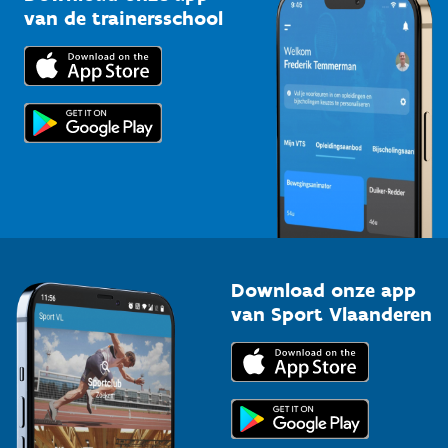
Bedrijven
van de trainersschool
Downloads
Trainers en begeleiders
Voor de pers
Scholen
Topsporters
Organisatoren van sportevenementen
Download onze app
van Sport Vlaanderen