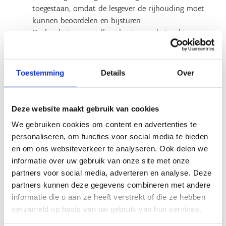
toegestaan, omdat de lesgever de rijhouding moet
kunnen beoordelen en bijsturen.
Onder de toque is alleen korte, aansluitende
hoofdbedekking toegestaan.
Een bodyprotector (veiligheidsvest) wordt
aangeraden, maar is niet verplicht.
Toestemming
Details
Over
Welzijn van onze paarden:
Deze website maakt gebruik van cookies
Onze paarden verdienen de beste zorg. Daarom houden we
rekening met hun welzijn door een maximaal
We gebruiken cookies om content en advertenties te
draaggewicht per paard te hanteren. Het aantal
personaliseren, om functies voor social media te bieden
beschikbare zadelmaten is beperkt, wat invloed kan
en om ons websiteverkeer te analyseren. Ook delen we
hebben op de mogelijkheden. Heb je vragen over wat dit
informatie over uw gebruik van onze site met onze
voor jou betekent?
Neem persoonlijk contact met ons
partners voor social media, adverteren en analyse. Deze
op
.
partners kunnen deze gegevens combineren met andere
informatie die u aan ze heeft verstrekt of die ze hebben
verzameld op basis van uw gebruik van hun services.