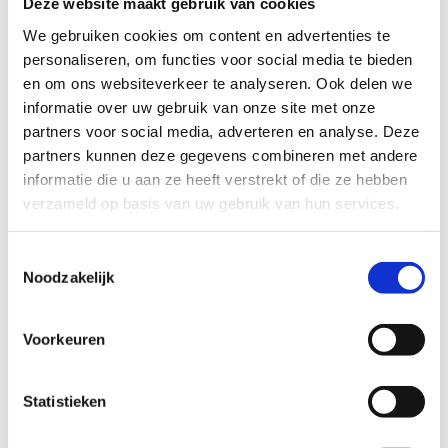
Deze website maakt gebruik van cookies
en het stapsgewijs opbouwen van oefeningen
.
Zijn aanpak is erop gericht om ruiter en paard
We gebruiken cookies om content en advertenties te
optimaal te laten samenwerken, met duurzame
personaliseren, om functies voor social media te bieden
vooruitgang als resultaat.
en om ons websiteverkeer te analyseren. Ook delen we
informatie over uw gebruik van onze site met onze
Als trainer begeleidde hij doorheen de jaren tal van
partners voor social media, adverteren en analyse. Deze
topruiters, waaronder Olympisch kampioen
partners kunnen deze gegevens combineren met andere
Rodrigo Pessoa, Europees kampioen Kevin Staut,
informatie die u aan ze heeft verstrekt of die ze hebben
wereldkampioen Dermott Lennon en voormalig
verzameld op basis van uw gebruik van hun services.
nummer één van de wereld Harrie Smolders. Ook
vandaag zit Jos nog bijna dagelijks met veel plezier
Toestemmingsselectie
in het zadel.
Noodzakelijk
Voorkeuren
Statistieken