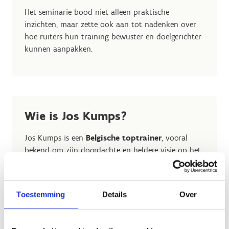
Het seminarie bood niet alleen praktische
inzichten, maar zette ook aan tot nadenken over
hoe ruiters hun training bewuster en doelgerichter
kunnen aanpakken.
Wie is Jos Kumps?
Jos Kumps is een
Belgische toptrainer
, vooral
bekend om zijn doordachte en heldere visie op het
trainen van springpaarden.
Hij vertrekt vanuit eenvoud, logica en respect voor
Toestemming
Details
Over
het paard. In plaats van te focussen op snelle
oplossingen, legt hij de nadruk op
sterke
basisprincipes, een goed begrip van beweging