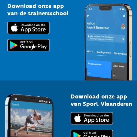
Kennisplatform
Download onze app
Bedrijven
van de trainersschool
Downloads
Trainers en begeleiders
Voor de pers
Scholen
Topsporters
Organisatoren van sportevenementen
Download onze app
van Sport Vlaanderen