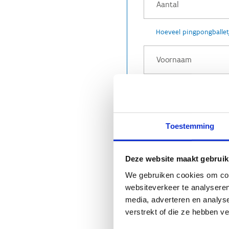
Hoeveel pingpongballetje
Toestemming
Ja, ik ontvang graag 
Deze website maakt gebruik
evenementen.
We gebruiken cookies om cont
Door deel te nemen a
websiteverkeer te analyseren
wedstrijdreglement*.
media, adverteren en analys
verstrekt of die ze hebben v
Anti-Robot Verifica
Click to start v