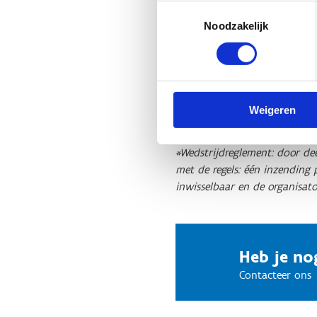
Toestemmingsselectie
Noodzakelijk
Weigeren
*Wedstrijdreglement: door de
met de regels: één inzending 
inwisselbaar en de organisato
Heb je no
Contacteer ons