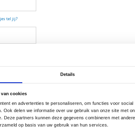
s tel jij?
Details
de nieuwsbrief van Sport Vlaanderen met updates over sportieve ac
 van cookies
ent en advertenties te personaliseren, om functies voor social
an deze wedstrijd, georganiseerd door Sport Vlaanderen, ga ik ak
. Ook delen we informatie over uw gebruik van onze site met on
*
e. Deze partners kunnen deze gegevens combineren met andere i
erzameld op basis van uw gebruik van hun services.
tion
erification