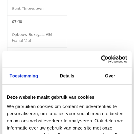
Gent Throwdown
07-10
Opbouw Boksgala #36
(vanaf 12u)
08-10
Opbouw Boksgala #36
Toestemming
Details
Over
09-10
Boksgala #36
Deze website maakt gebruik van cookies
18-10
We gebruiken cookies om content en advertenties te
personaliseren, om functies voor social media te bieden
Jeugddag Triatlon
en om ons websiteverkeer te analyseren. Ook delen we
Vlaanderen
informatie over uw gebruik van onze site met onze