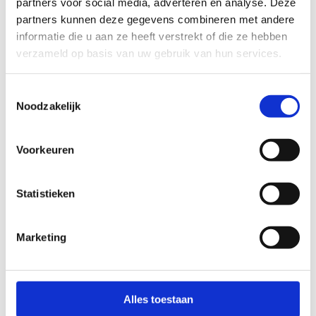
partners voor social media, adverteren en analyse. Deze
22-10
partners kunnen deze gegevens combineren met andere
informatie die u aan ze heeft verstrekt of die ze hebben
Opbouw EK Karate
verzameld op basis van uw gebruik van hun services.
23-10
Toestemmingsselectie
Opbouw EK Karate
Noodzakelijk
24-10
Voorkeuren
EK Karate
25-10
Statistieken
EK Karate
Marketing
26-10
Afbouw EK Karate
Alles toestaan
05-11