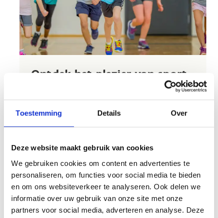
Ontdek het plezier van sport
Op sportdag met je klas of school? Wij bezorgen
jouw leerlingen een onvergetelijke sportdag. Wij
Toestemming
Details
Over
maken graag een programma op maat van jouw
school of klasgroep.
Deze website maakt gebruik van cookies
Atletiek, baanwielrennen, BMX, gymnastiek...
behoren allemaal tot de mogelijkheden.
We gebruiken cookies om content en advertenties te
personaliseren, om functies voor social media te bieden
Neem gerust contact op en we bekijken samen
en om ons websiteverkeer te analyseren. Ook delen we
de verschillende mogelijkheden.
informatie over uw gebruik van onze site met onze
partners voor social media, adverteren en analyse. Deze