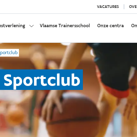
VACATURES
OVE
nstverlening
Vlaamse Trainersschool
Onze centra
On
portclub
 Sportclub