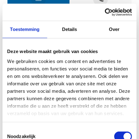
Jouw gegevens
Toestemming
Details
Over
Deze website maakt gebruik van cookies
We gebruiken cookies om content en advertenties te
personaliseren, om functies voor social media te bieden
en om ons websiteverkeer te analyseren. Ook delen we
informatie over uw gebruik van onze site met onze
Geef aan tot welk domein jouw vraag behoort
partners voor social media, adverteren en analyse. Deze
partners kunnen deze gegevens combineren met andere
KIES EEN DOMEIN
informatie die u aan ze heeft verstrekt of die ze hebben
verzameld op basis van uw gebruik van hun services.
Jouw vraag
Toestemmingsselectie
Noodzakelijk