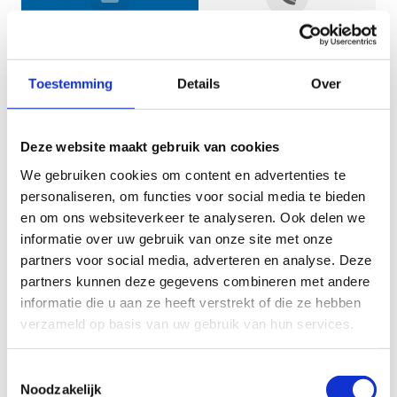
Jouw gegevens
Toestemming
Details
Over
Deze website maakt gebruik van cookies
We gebruiken cookies om content en advertenties te
personaliseren, om functies voor social media te bieden
en om ons websiteverkeer te analyseren. Ook delen we
informatie over uw gebruik van onze site met onze
Geef aan tot welk domein jouw vraag behoort
partners voor social media, adverteren en analyse. Deze
partners kunnen deze gegevens combineren met andere
KIES EEN DOMEIN
informatie die u aan ze heeft verstrekt of die ze hebben
verzameld op basis van uw gebruik van hun services.
Jouw vraag
Toestemmingsselectie
Noodzakelijk