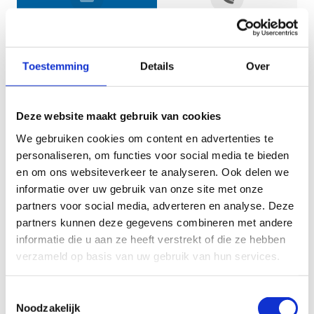
Jouw gegevens
Toestemming
Details
Over
Deze website maakt gebruik van cookies
We gebruiken cookies om content en advertenties te
personaliseren, om functies voor social media te bieden
en om ons websiteverkeer te analyseren. Ook delen we
informatie over uw gebruik van onze site met onze
Geef aan tot welk domein jouw vraag behoort
partners voor social media, adverteren en analyse. Deze
partners kunnen deze gegevens combineren met andere
KIES EEN DOMEIN
informatie die u aan ze heeft verstrekt of die ze hebben
verzameld op basis van uw gebruik van hun services.
Jouw vraag
Toestemmingsselectie
Noodzakelijk