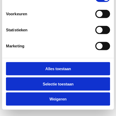
Voorkeuren
Statistieken
Marketing
Anti-Robot Verification
Click to start verification
Alles toestaan
Friendly
Captcha ⇗
Selectie toestaan
Verzend
Weigeren