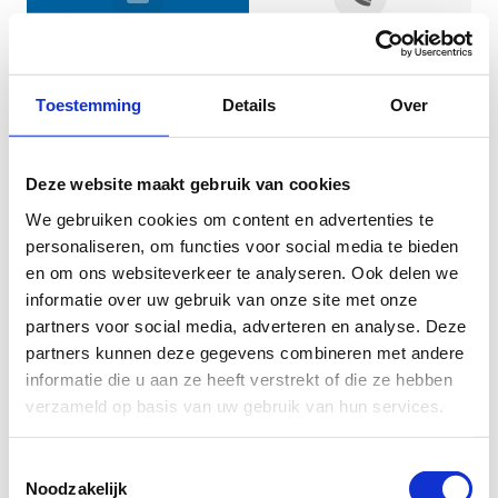
Jouw gegevens
Toestemming
Details
Over
Deze website maakt gebruik van cookies
We gebruiken cookies om content en advertenties te
personaliseren, om functies voor social media te bieden
en om ons websiteverkeer te analyseren. Ook delen we
informatie over uw gebruik van onze site met onze
Geef aan tot welk domein jouw vraag behoort
partners voor social media, adverteren en analyse. Deze
partners kunnen deze gegevens combineren met andere
KIES EEN DOMEIN
informatie die u aan ze heeft verstrekt of die ze hebben
verzameld op basis van uw gebruik van hun services.
Jouw vraag
Toestemmingsselectie
Noodzakelijk