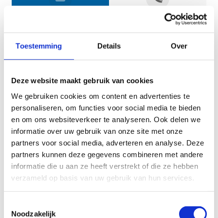
Jouw gegevens
Toestemming
Details
Over
Deze website maakt gebruik van cookies
We gebruiken cookies om content en advertenties te
personaliseren, om functies voor social media te bieden
en om ons websiteverkeer te analyseren. Ook delen we
informatie over uw gebruik van onze site met onze
Geef aan tot welk domein jouw vraag behoort
partners voor social media, adverteren en analyse. Deze
partners kunnen deze gegevens combineren met andere
KIES EEN DOMEIN
informatie die u aan ze heeft verstrekt of die ze hebben
verzameld op basis van uw gebruik van hun services.
Jouw vraag
Toestemmingsselectie
Noodzakelijk