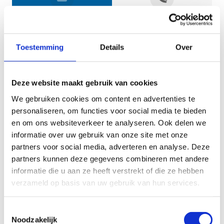
Jouw gegevens
Toestemming
Details
Over
Deze website maakt gebruik van cookies
We gebruiken cookies om content en advertenties te
personaliseren, om functies voor social media te bieden
en om ons websiteverkeer te analyseren. Ook delen we
informatie over uw gebruik van onze site met onze
Geef aan tot welk domein jouw vraag behoort
partners voor social media, adverteren en analyse. Deze
partners kunnen deze gegevens combineren met andere
KIES EEN DOMEIN
informatie die u aan ze heeft verstrekt of die ze hebben
verzameld op basis van uw gebruik van hun services.
Jouw vraag
Toestemmingsselectie
Noodzakelijk