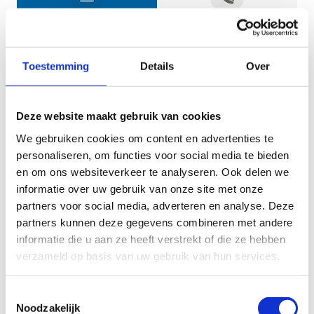
Jouw gegevens
Toestemming
Details
Over
Deze website maakt gebruik van cookies
We gebruiken cookies om content en advertenties te
personaliseren, om functies voor social media te bieden
en om ons websiteverkeer te analyseren. Ook delen we
informatie over uw gebruik van onze site met onze
Geef aan tot welk domein jouw vraag behoort
partners voor social media, adverteren en analyse. Deze
partners kunnen deze gegevens combineren met andere
KIES EEN DOMEIN
informatie die u aan ze heeft verstrekt of die ze hebben
verzameld op basis van uw gebruik van hun services.
Jouw vraag
Toestemmingsselectie
Noodzakelijk