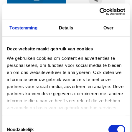
Jouw gegevens
Toestemming
Details
Over
Deze website maakt gebruik van cookies
We gebruiken cookies om content en advertenties te
personaliseren, om functies voor social media te bieden
en om ons websiteverkeer te analyseren. Ook delen we
informatie over uw gebruik van onze site met onze
Geef aan tot welk domein jouw vraag behoort
partners voor social media, adverteren en analyse. Deze
partners kunnen deze gegevens combineren met andere
KIES EEN DOMEIN
informatie die u aan ze heeft verstrekt of die ze hebben
verzameld op basis van uw gebruik van hun services.
Jouw vraag
Toestemmingsselectie
Noodzakelijk