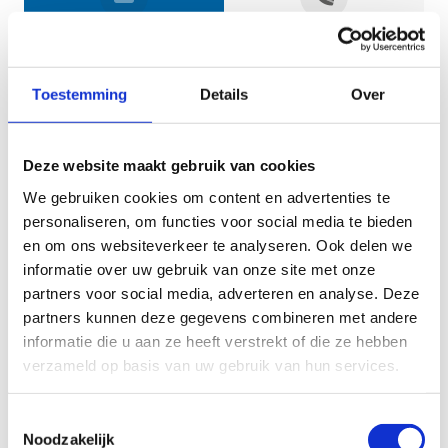
Jouw gegevens
Toestemming
Details
Over
Deze website maakt gebruik van cookies
We gebruiken cookies om content en advertenties te
personaliseren, om functies voor social media te bieden
en om ons websiteverkeer te analyseren. Ook delen we
informatie over uw gebruik van onze site met onze
Geef aan tot welk domein jouw vraag behoort
partners voor social media, adverteren en analyse. Deze
partners kunnen deze gegevens combineren met andere
KIES EEN DOMEIN
informatie die u aan ze heeft verstrekt of die ze hebben
verzameld op basis van uw gebruik van hun services.
Jouw vraag
Toestemmingsselectie
Noodzakelijk